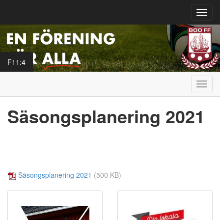
Toggl
navig
F11:4
Toggl
navig
Säsongsplanering 2021
Säsongsplanering 2021
(500 KB)