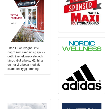
I Boo FF är trygghet inte
något som sker av sig själv -
det kräver ett medvetet och
långsiktigt arbete. Här hittar
du hur vi arbetar med att
skapa en trygg förening.