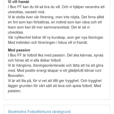
Vi vill framåt
I Boo FF kan du bli så bra du vill. Och vi hjälper varandra att
utvecklas, oavsett nivå.
Vi är stolta över vår förening, men inte nöjda. Det finns alltid
en fint som kan förbättras, en individ som kan växa och ett
team som kan bli mer sammansvetsat. Det är så vi
utvecklas.
Vår nyfikenhet bidrar till ny kunskap, som ger nya lösningar.
Med individen och föreningen i fokus vill vi framåt.
Med passion
I Boo FF är fotboll lika med passion. Det ska kännas, synas
och höras att vi alla älskar fotboll.
Vi är hängivna, lösningsorienterade och lätta att ha att göra
med. Med positiv energi skapar vi ett glädjefullt klimat runt
Boovallen.
Vi är att lita på, för vi vet att tillit ger trygghet. Och trygghet
lägger grunden för vårt sätt att leva och spela fotboll. Med
passion.
Stockholms Fotbollförbund värdegrund