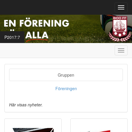
Toggl
navig
P2017:7
Toggl
navig
Gruppen
Föreningen
Här visas nyheter.