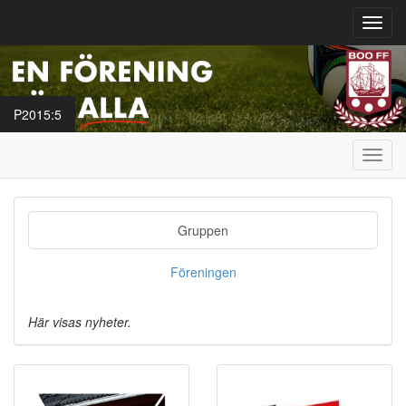
Toggl
navig
P2015:5
Toggl
navig
Gruppen
Föreningen
Här visas nyheter.