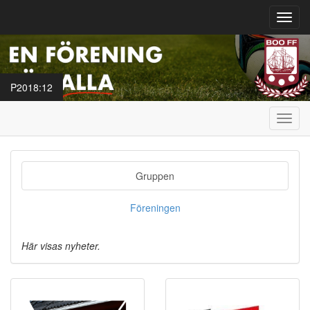
Toggl
navig
P2018:12
Toggl
navig
Gruppen
Föreningen
Här visas nyheter.