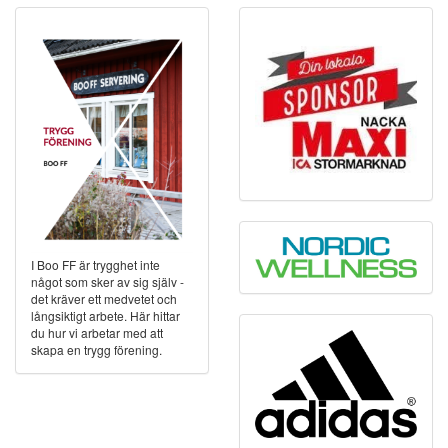
I Boo FF är trygghet inte
något som sker av sig själv -
det kräver ett medvetet och
långsiktigt arbete. Här hittar
du hur vi arbetar med att
skapa en trygg förening.