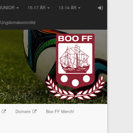
JUNIOR
15-17 ÅR
13-14 ÅR
- Ungdomskommitté
e
Domare
Boo FF Merch!