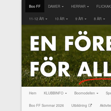
Boo FF
DAMER
HERRAR
FLICKA
11-12 ÅR
10 ÅR
9 ÅR
8 ÅR
Hem
KLUBBINFO
Boomodellen
Spe
Boo FF Sommar 2026
Utbildning
Aktivit