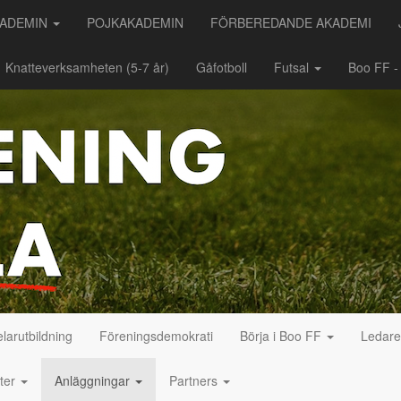
KADEMIN
POJKAKADEMIN
FÖRBEREDANDE AKADEMI
Knatteverksamheten (5-7 år)
Gåfotboll
Futsal
Boo FF 
larutbildning
Föreningsdemokrati
Börja i Boo FF
Ledar
eter
Anläggningar
Partners