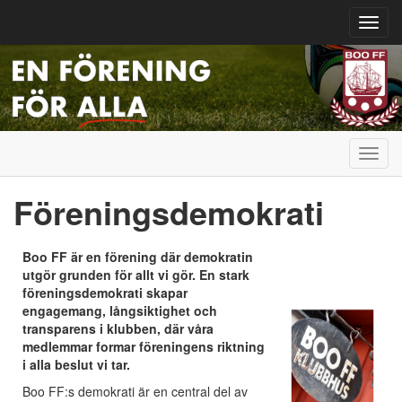
Toggl
navig
Toggl
navig
Föreningsdemokrati
Boo FF är en förening där demokratin
utgör grunden för allt vi gör. En stark
föreningsdemokrati skapar
engagemang, långsiktighet och
transparens i klubben, där våra
medlemmar formar föreningens riktning
i alla beslut vi tar.
Boo FF:s demokrati är en central del av