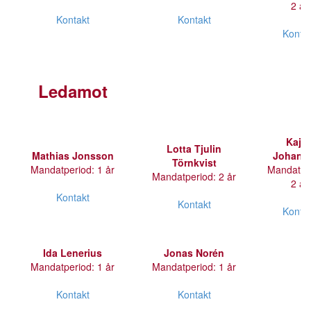
2 år
Kontakt
Kontakt
Konta
Ledamot
Kajs
Lotta Tjulin
Mathias Jonsson
Johans
Törnkvist
Mandatperiod: 1 år
Mandatpe
Mandatperiod: 2 år
2 år
Kontakt
Kontakt
Konta
Ida Lenerius
Jonas Norén
Mandatperiod: 1 år
Mandatperiod: 1 år
Kontakt
Kontakt