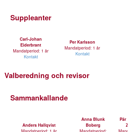
Suppleanter
Carl-Johan
Per Karlsson
Eiderbrant
Mandatperiod: 1 år
Mandatperiod: 1 år
Kontakt
Kontakt
Valberedning och revisor
Sammankallande
Anna Blunk
Pär El
Anders Hallqvist
Boberg
Zu
Mandatperiod: 1 år
Mandatperiod:
Mandat