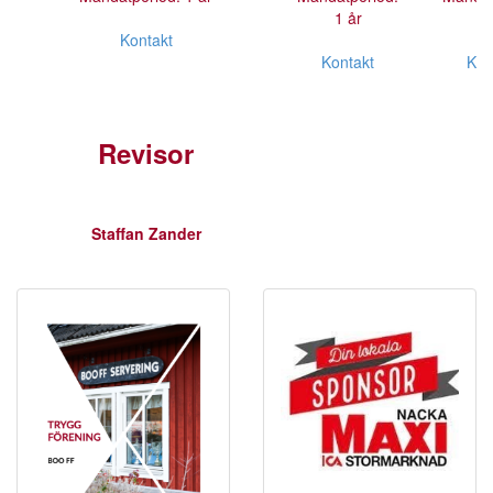
1 år
1 
Kontakt
Kontakt
Kon
Revisor
Staffan Zander