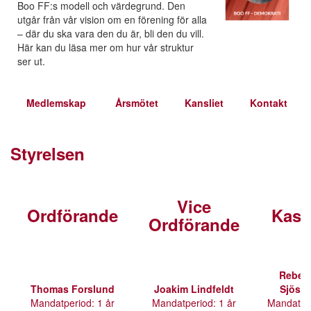
Boo FF:s modell och värdegrund. Den
utgår från vår vision om en förening för alla
– där du ska vara den du är, bli den du vill.
Här kan du läsa mer om hur vår struktur
ser ut.
Medlemskap
Årsmötet
Kansliet
Kontakt
Styrelsen
Vice
Ordförande
Kass
Ordförande
Rebec
Thomas Forslund
Joakim Lindfeldt
Sjöste
Mandatperiod: 1 år
Mandatperiod: 1 år
Mandatpe