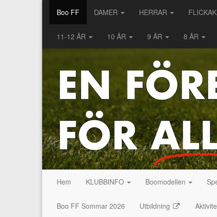
Boo FF
DAMER
HERRAR
FLICKA
11-12 ÅR
10 ÅR
9 ÅR
8 ÅR
Hem
KLUBBINFO
Boomodellen
Spe
Boo FF Sommar 2026
Utbildning
Aktivit