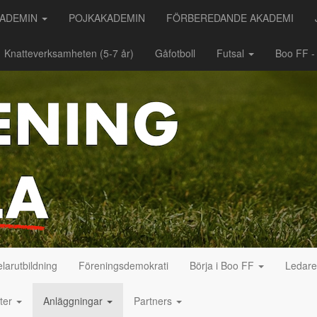
KADEMIN
POJKAKADEMIN
FÖRBEREDANDE AKADEMI
Knatteverksamheten (5-7 år)
Gåfotboll
Futsal
Boo FF 
larutbildning
Föreningsdemokrati
Börja i Boo FF
Ledar
eter
Anläggningar
Partners