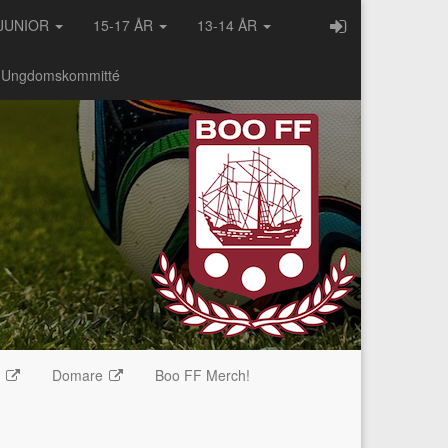
JUNIOR
15-17 ÅR
13-14 ÅR
- Ungdomskommitté
e
Domare
Boo FF Merch!