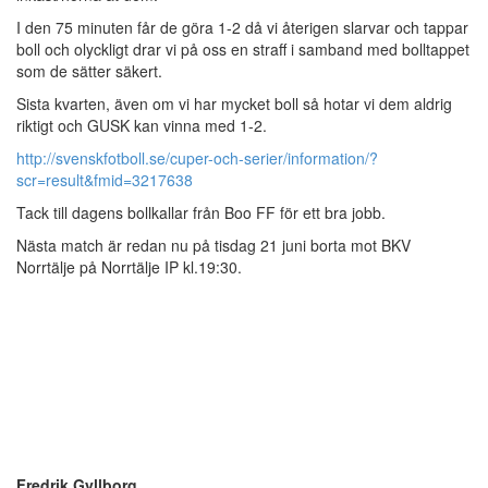
I den 75 minuten får de göra 1-2 då vi återigen slarvar och tappar
boll och olyckligt drar vi på oss en straff i samband med bolltappet
som de sätter säkert.
Sista kvarten, även om vi har mycket boll så hotar vi dem aldrig
riktigt och GUSK kan vinna med 1-2.
http://svenskfotboll.se/cuper-och-serier/information/?
scr=result&fmid=3217638
Tack till dagens bollkallar från Boo FF för ett bra jobb.
Nästa match är redan nu på tisdag 21 juni borta mot BKV
Norrtälje på Norrtälje IP kl.19:30.
Fredrik Gyllborg