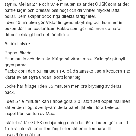
styr in. Mellan 27:e och 37:e minuten så är det GUSK som är det
bättre laget och pressar oss högt och då vinner mycket lätta
bollar. Dem skapar dock inga direkta farligheter.
I den 45 minuten gör Viktor fin genombrytning och kommer in i
boxen där han spelar fram Fabbe som gör mål men domaren
dömer felaktigt bort det för offside.
Andra halvlek:
Regnet ökade.
En minut in och dem får friläge på våran miss. Zalle gör på nytt
grym parad.
Fabbe gör i den 50 minuten 1-0 på distansskott som keepern inte
klarar av att styra undan, skott lönar sig.
Jocke har friläge i den 55 minuten men bra brytning av deras
back.
I den 57:e minuten kan Fabbe göra 2-0 i stort sett öppet mål men
sätter den högt över tyvärr, detta på ett jättefint förarbete och
inspel från kanten av Max.
Istället så får GUSK en bjudning och i den 60 minuten gör dem 1-
1 då vi inte sätter bollen långt eller stöter bollen bara till
inkast/hörna åt dem.