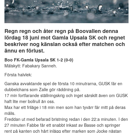
Regn regn och åter regn på Boovallen denna
lördag 18 juni mot Gamla Upsala SK och regnet
beskriver nog känslan också efter matchen och
ännu en förlust.
Boo FK-Gamla Upsala SK 1-2 (0-0)
Målskytt: Fabakary Sanneh.
Första halvlek:
Ganska avvaktande spel de första 10 minutrarna, GUSK får en
dubbelchans som Zalle gör räddning på.
17 min fortfarande ställningskrig och inget särskilt även om GUSK
haft lite mer bollrull än oss.
Max har ett friläge i 18 min men som han tyvärr får mitt på deras
målis.
Freddan ut med befarad bristning redan i den 22:a minuten. I den
27 minuten Fabbe får ett snabbt inkast av Basse och springer
rent på kanten och hårt inlägg efter marken som Jocke nästan