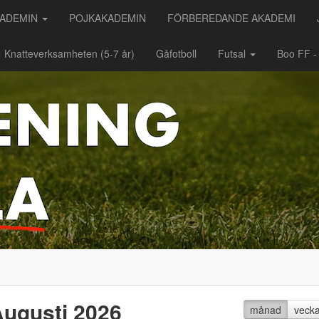
KADEMIN
POJKAKADEMIN
FÖRBEREDANDE AKADEMI
Knatteverksamheten (5-7 år)
Gåfotboll
Futsal
Boo FF 
ugusti 2026
månad
veck