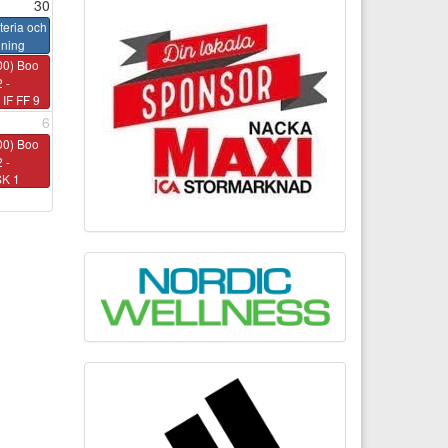
30
teria och
nning
00) Boo
 -
IF FF 9
6
00) Boo
 -
SK 1