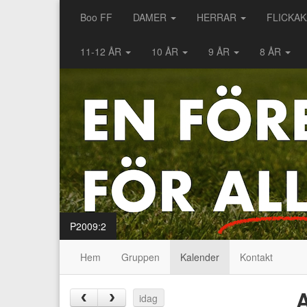
Boo FF
DAMER
HERRAR
FLICKA
11-12 ÅR
10 ÅR
9 ÅR
8 ÅR
P2009:2
Hem
Gruppen
Kalender
Kontakt
A
‹
›
idag