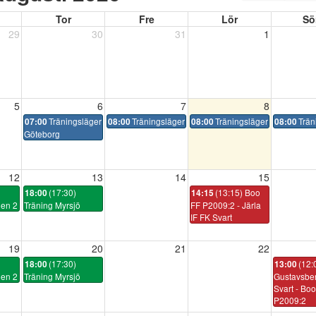
Tor
Fre
Lör
Sö
29
30
31
1
5
6
7
8
Träningsläger
Träningsläger
Träningsläger
Trän
07:00
08:00
08:00
08:00
Göteborg
12
13
14
15
(17:30)
(13:15) Boo
18:00
14:15
len 2
Träning Myrsjö
FF P2009:2 - Järla
IF FK Svart
19
20
21
22
(17:30)
(12:
18:00
13:00
len 2
Träning Myrsjö
Gustavsber
Svart - Bo
P2009:2