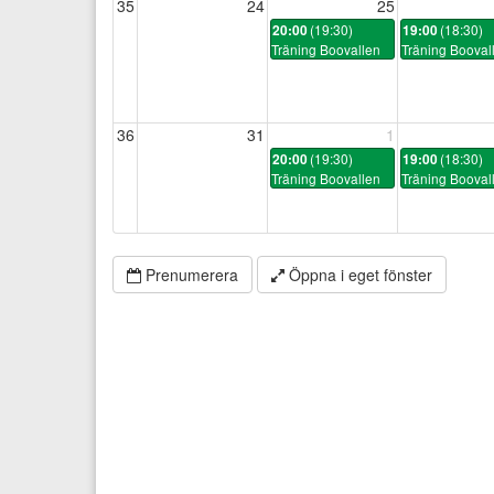
35
24
25
(19:30)
(18:30)
20:00
19:00
Träning Boovallen
Träning Booval
36
31
1
(19:30)
(18:30)
20:00
19:00
Träning Boovallen
Träning Booval
Prenumerera
Öppna i eget fönster