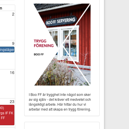
n
2
9
ingsläger
16
I Boo FF är trygghet inte något som sker
av sig själv - det kräver ett medvetet och
23
långsiktigt arbete. Här hittar du hur vi
00)
arbetar med att skapa en trygg förening.
gs IF FK
o FF