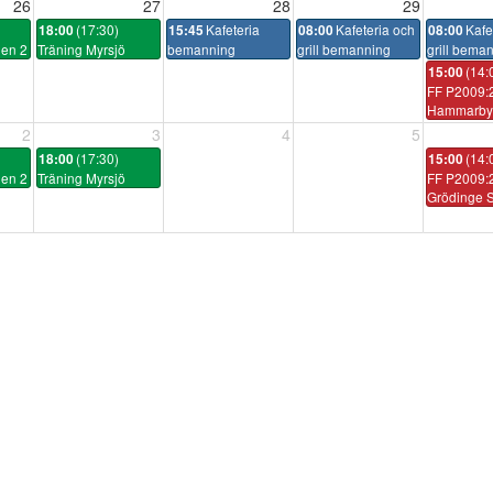
26
27
28
29
(17:30)
Kafeteria
Kafeteria och
Kafe
18:00
15:45
08:00
08:00
len 2
Träning Myrsjö
bemanning
grill bemanning
grill bema
(14:
15:00
FF P2009:2
Hammarby 
2
3
4
5
(17:30)
(14:
18:00
15:00
len 2
Träning Myrsjö
FF P2009:2
Grödinge 