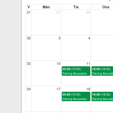
V
Mån
Tis
Ons
31
27
28
32
3
4
33
10
11
(19:30)
(18:30)
20:00
19:00
Träning Boovallen
Träning Booval
34
17
18
(19:30)
(18:30)
20:00
19:00
Träning Boovallen
Träning Booval