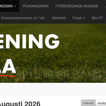
KADEMIN
POJKAKADEMIN
FÖRBEREDANDE AKADEMI
Knatteverksamheten (5-7 år)
Gåfotboll
Futsal
Boo FF 
ugusti 2026
månad
veck