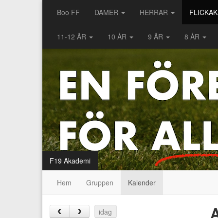
Boo FF
DAMER
HERRAR
FLICKA
11-12 ÅR
10 ÅR
9 ÅR
8 ÅR
F19 Akademi
Hem
Gruppen
Kalender
A
‹
›
idag