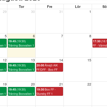
Tor
Fre
Lör
Sö
29
30
31
1
5
6
7
8
(19:30)
(16:
19:45
17:30
len 1
Träning Boovallen 1
FF - Värmd
12
13
14
15
(19:30)
Älvsjö AIK
19:45
20:00
len 1
Träning Boovallen 1
FF/DFF - Boo FF
19
20
21
22
(19:30)
Boo FF -
19:45
19:30
len 1
Träning Boovallen 1
Stureby FF 1