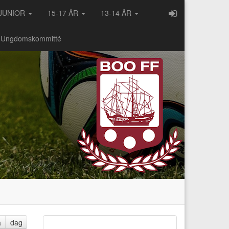
JUNIOR
15-17 ÅR
13-14 ÅR
- Ungdomskommitté
a
dag