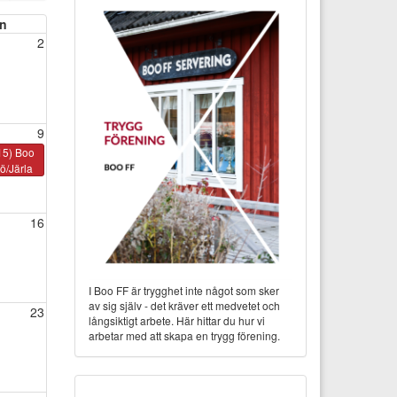
n
2
9
15) Boo
ö/Järla
16
I Boo FF är trygghet inte något som sker
av sig själv - det kräver ett medvetet och
23
långsiktigt arbete. Här hittar du hur vi
arbetar med att skapa en trygg förening.