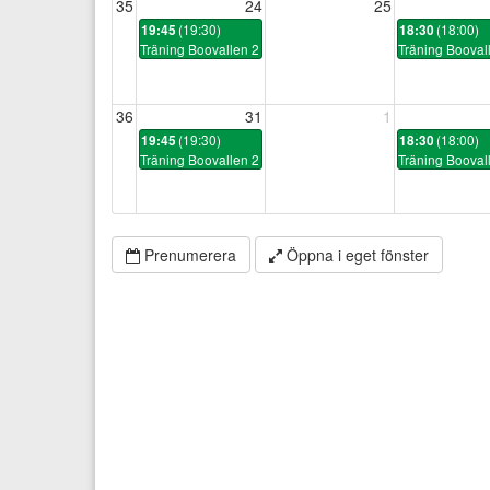
35
24
25
(19:30)
(18:00)
19:45
18:30
Träning Boovallen 2
Träning Booval
36
31
1
(19:30)
(18:00)
19:45
18:30
Träning Boovallen 2
Träning Booval
Prenumerera
Öppna i eget fönster