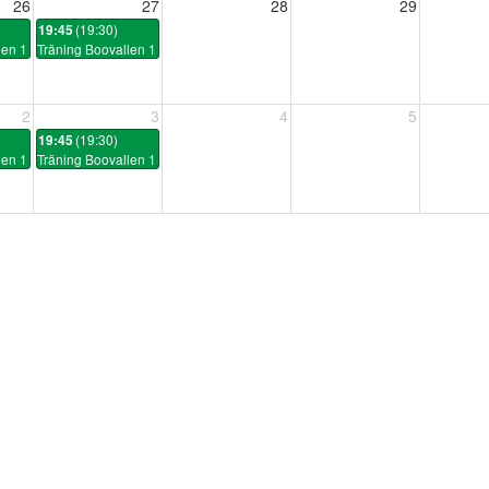
26
27
28
29
(19:30)
19:45
len 1
Träning Boovallen 1
2
3
4
5
(19:30)
19:45
len 1
Träning Boovallen 1