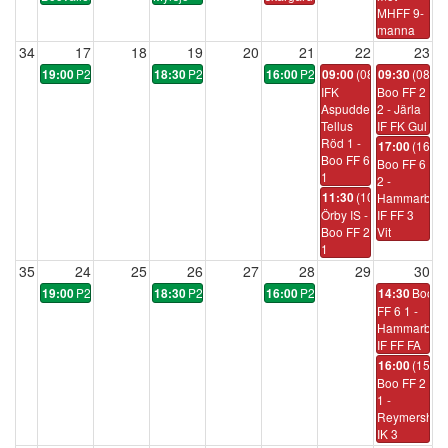
MHFF 9-
manna
34
17
18
19
20
21
22
23
P2014:6
P2014:6
P2014:6
(08:15)
(08:45
19:00
18:30
16:00
09:00
09:30
IFK
Boo FF 2
Aspudden-
2 - Järla
Tellus
IF FK Gul
Röd 1 -
(16:15
17:00
Boo FF 6
Boo FF 6
1
2 -
(10:45)
11:30
Hammarby
Örby IS -
IF FF 3
Boo FF 2
Vit
1
35
24
25
26
27
28
29
30
P2014:6
P2014:6
P2014:6
Boo
19:00
18:30
16:00
14:30
FF 6 1 -
Hammarby
IF FF FA
(15:15
16:00
Boo FF 2
1 -
Reymershol
IK 3