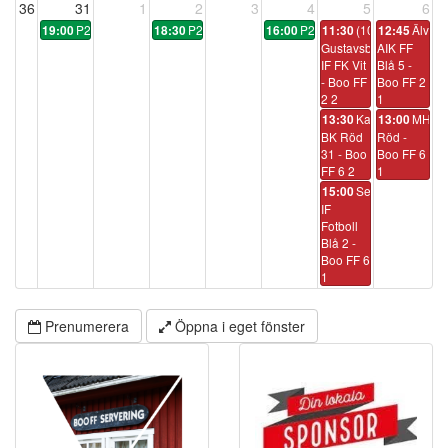
36
31
1
2
3
4
5
6
P2014:6
P2014:6
P2014:6
(10:45)
Älvsjö
19:00
18:30
16:00
11:30
12:45
Gustavsbergs
AIK FF
IF FK Vit
Blå 5 -
- Boo FF
Boo FF 2
2 2
1
Karlbergs
MHFF
13:30
13:00
BK Röd
Röd -
31 - Boo
Boo FF 6
FF 6 2
1
Segeltorps
15:00
IF
Fotboll
Blå 2 -
Boo FF 6
1
Prenumerera
Öppna i eget fönster