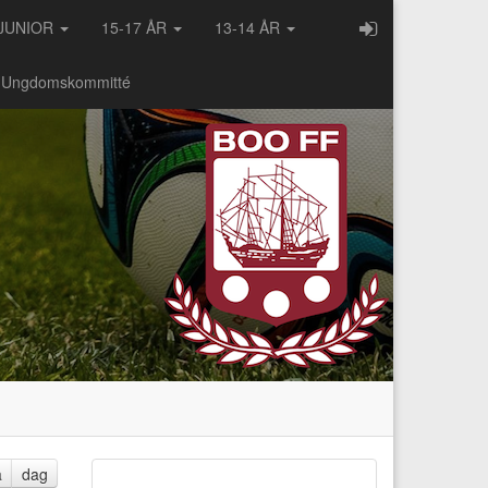
JUNIOR
15-17 ÅR
13-14 ÅR
- Ungdomskommitté
a
dag