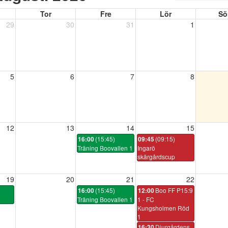
Tor
Fre
Lör
Sö
29
30
31
1
5
6
7
8
12
13
14
15
(15:45)
(09:15)
16:00
09:45
Träning Boovallen 1
Ingarö
skärgårdscup
19
20
21
22
(15:45)
Boo FF P15:9
16:00
12:00
Träning Boovallen 1
1 - FC
Kungsholmen Röd
1
Djurgårdens
16:30