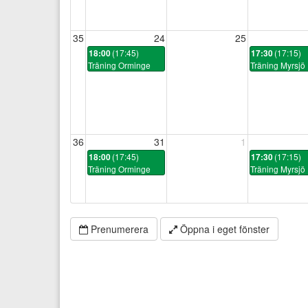
35
24
25
(17:45)
(17:15)
18:00
17:30
Träning Orminge
Träning Myrsjö
36
31
1
(17:45)
(17:15)
18:00
17:30
Träning Orminge
Träning Myrsjö
Prenumerera
Öppna i eget fönster