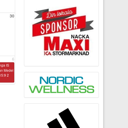
30
6
nga IS
rån Medel
15:9 2