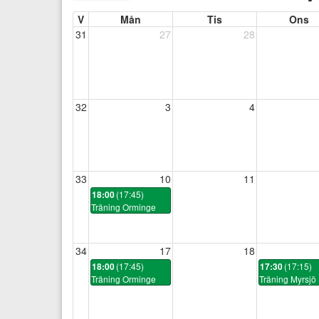
V
Mån
Tis
Ons
31
27
28
32
3
4
33
10
11
(17:45)
18:00
Träning Orminge
34
17
18
(17:45)
(17:15)
18:00
17:30
Träning Orminge
Träning Myrsjö