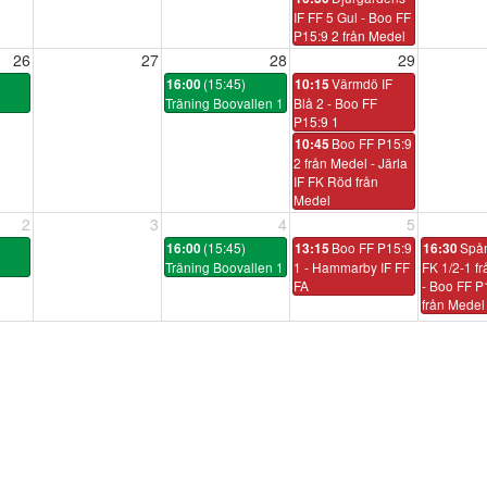
IF FF 5 Gul - Boo FF
P15:9 2 från Medel
26
27
28
29
(15:45)
Värmdö IF
16:00
10:15
Träning Boovallen 1
Blå 2 - Boo FF
P15:9 1
Boo FF P15:9
10:45
2 från Medel - Järla
IF FK Röd från
Medel
2
3
4
5
(15:45)
Boo FF P15:9
Spå
16:00
13:15
16:30
Träning Boovallen 1
1 - Hammarby IF FF
FK 1/2-1 f
FA
- Boo FF P
från Medel