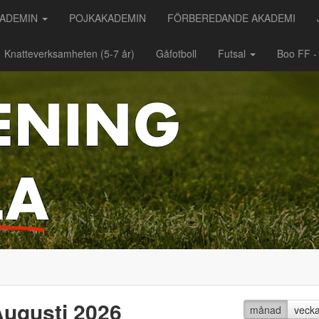
KADEMIN
POJKAKADEMIN
FÖRBEREDANDE AKADEMI
Knatteverksamheten (5-7 år)
Gåfotboll
Futsal
Boo FF 
ugusti 2026
månad
veck