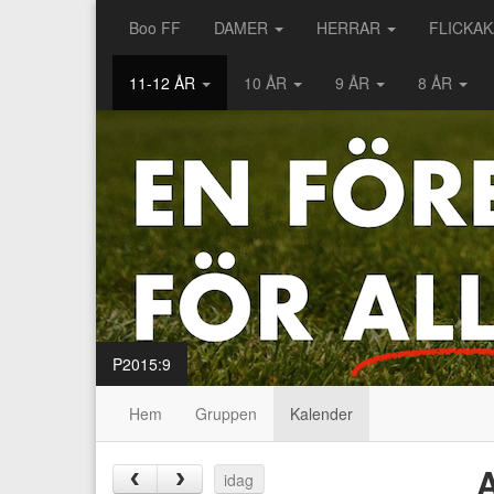
Boo FF
DAMER
HERRAR
FLICKA
11-12 ÅR
10 ÅR
9 ÅR
8 ÅR
P2015:9
Hem
Gruppen
Kalender
A
‹
›
idag