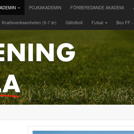
KADEMIN
POJKAKADEMIN
FÖRBEREDANDE AKADEMI
Knatteverksamheten (5-7 år)
Gåfotboll
Futsal
Boo FF 