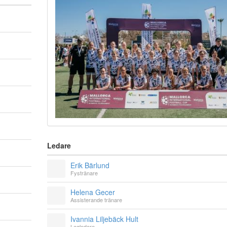
Ledare
Erik Bärlund
Fystränare
Helena Gecer
Assisterande tränare
Ivannia Liljebäck Hult
Lagledare