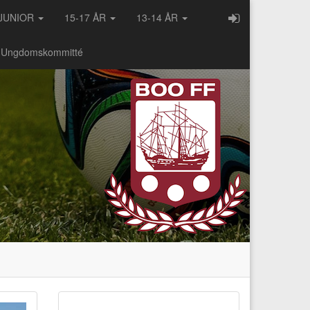
JUNIOR
15-17 ÅR
13-14 ÅR
- Ungdomskommitté