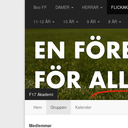
Boo FF
DAMER
HERRAR
FLICKA
11-12 ÅR
10 ÅR
9 ÅR
8 ÅR
F17 Akademi
Hem
Gruppen
Kalender
Medlemmar