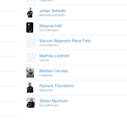
Johan Schedin
Målvaktsinstruktör
Magnus Hall
Huvudtränare
Manuel Alejandro Reza Felix
Huvudtränare
Mathias Lindroth
Kassör
Mattias Carrass
Lagledare
Richard Thunström
Sportchef
Stefan Bjurholm
Huvudtränare