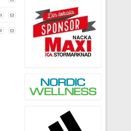
53
40