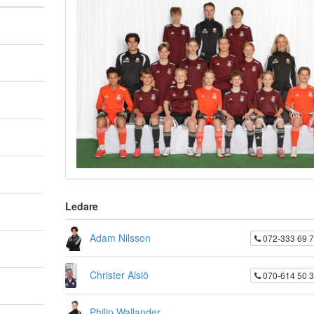
Ledare
Adam Nilsson
072-333 69 
Christer Alsiö
070-614 50 
Philip Wallander