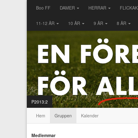
Boo FF
DAMER
HERRAR
FLICKA
11-12 ÅR
10 ÅR
9 ÅR
8 ÅR
P2013:2
Hem
Gruppen
Kalender
Medlemmar