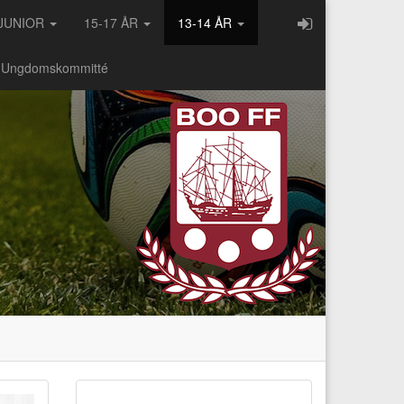
JUNIOR
15-17 ÅR
13-14 ÅR
- Ungdomskommitté