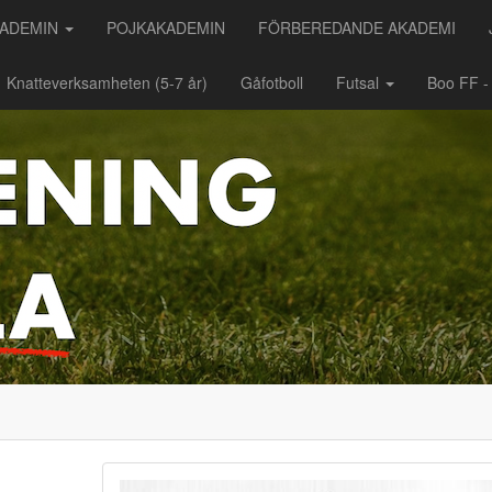
KADEMIN
POJKAKADEMIN
FÖRBEREDANDE AKADEMI
Knatteverksamheten (5-7 år)
Gåfotboll
Futsal
Boo FF 