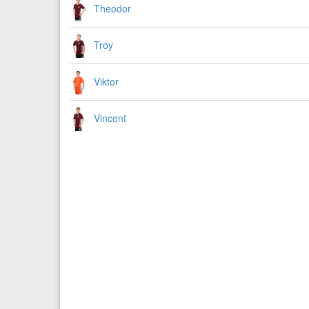
Theodor
Troy
Viktor
Vincent