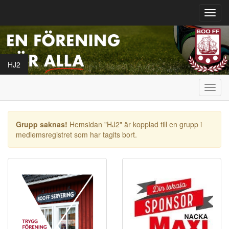
Toggl
navig
HJ2
Toggl
navig
Grupp saknas!
Hemsidan "HJ2" är kopplad till en grupp i
medlemsregistret som har tagits bort.