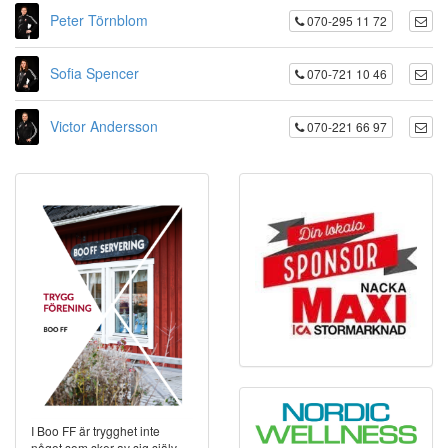
Peter Törnblom
070-295 11 72
Sofia Spencer
070-721 10 46
Victor Andersson
070-221 66 97
I Boo FF är trygghet inte
något som sker av sig själv -