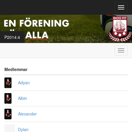
Toggl
navig
P2014:4
Toggl
navig
Medlemmar
Adyan
Albin
Alexander
Dylan