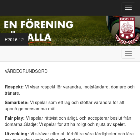
Toggl
navig
P2016:12
Toggl
navig
VÄRDEGRUNDSORD
Respekt:
Vi visar respekt för varandra, motståndare, domare och
tränare.
Samarbete:
Vi spelar som ett lag och stöttar varandra för att
uppnå gemensamma mål.
Fair play:
Vi spelar rättvist och ärligt, och accepterar beslut från
domarna.Glädje: Vi spelar för att ha roligt och njuta av spelet.
Utveckling:
Vi strävar efter att förbättra våra färdigheter och lära
oss nya saker varje träning och match.