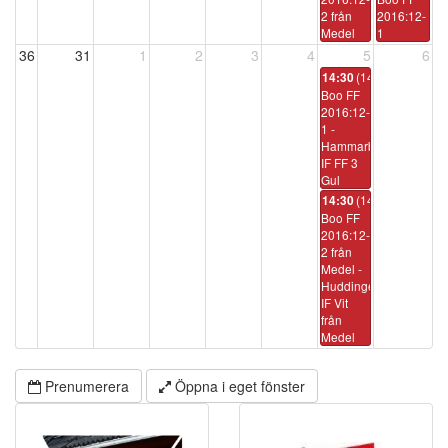
2 från
2016:12-
Medel
1
36
31
1
2
3
4
5
6
(14:00)
14:30
Boo FF
2016:12-
1 -
Hammarby
IF FF 3
Gul
(14:00)
14:30
Boo FF
2016:12-
2 från
Medel -
Huddinge
IF Vit
från
Medel
Prenumerera
Öppna i eget fönster