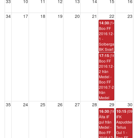
33
10
11
12
13
14
15
16
34
17
18
19
20
21
22
23
(14:00)
14:30
Boo FF
2016:12-
1 -
Solberga
BK Svart
(16:45)
17:15
Boo FF
2016:12-
2 från
Medel -
Boo FF
2016:7-2
från
Medel
35
24
25
26
27
28
29
30
(16:00)
(09:45
16:30
10:15
Älta IF
IFK
gul från
Aspudden-
Medel -
Tellus
Boo FF
Gul 1 -
2016:12-
Boo FF