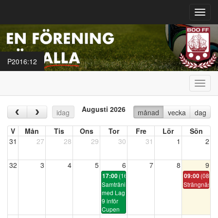
Toggl
navig
P2016:12
Toggl
navig
Augusti 2026
‹
›
idag
månad
vecka
dag
V
Mån
Tis
Ons
Tor
Fre
Lör
Sön
31
27
28
29
30
31
1
2
32
3
4
5
6
7
8
9
(16:45)
(08:30
17:00
09:00
Samträning
Strängnäscu
med Lag
9 inför
Cupen