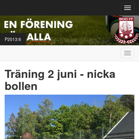
Toggl
navig
P2013:6
Toggl
navig
Träning 2 juni - nicka
bollen