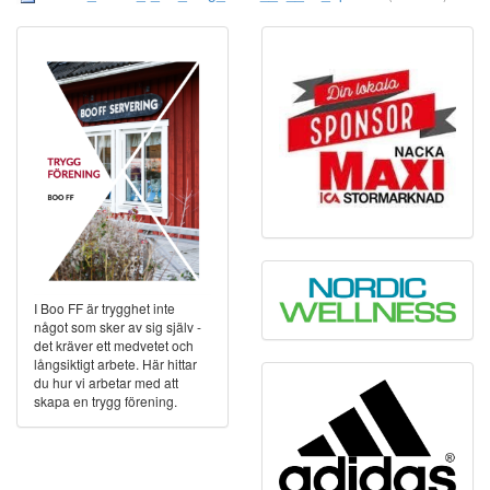
I Boo FF är trygghet inte
något som sker av sig själv -
det kräver ett medvetet och
långsiktigt arbete. Här hittar
du hur vi arbetar med att
skapa en trygg förening.