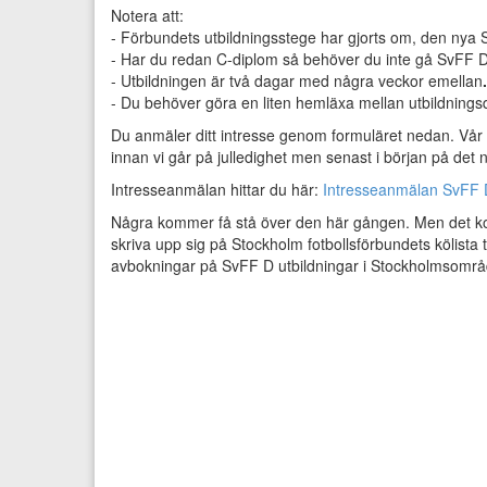
Notera att:
- Förbundets utbildningsstege har gjorts om, den nya 
- Har du redan C-diplom så behöver du inte gå SvFF D
- Utbildningen är två dagar med några veckor emellan
- Du behöver göra en liten hemläxa mellan utbildning
Du anmäler ditt intresse genom formuläret nedan. Vår a
innan vi går på julledighet men senast i början på det n
Intresseanmälan hittar du här:
Intresseanmälan SvFF 
Några kommer få stå över den här gången. Men det komm
skriva upp sig på Stockholm fotbollsförbundets kölista ti
avbokningar på SvFF D utbildningar i Stockholmsområdet