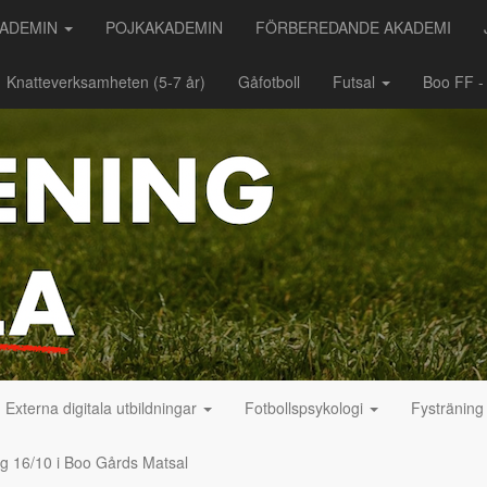
KADEMIN
POJKAKADEMIN
FÖRBEREDANDE AKADEMI
Knatteverksamheten (5-7 år)
Gåfotboll
Futsal
Boo FF 
Externa digitala utbildningar
Fotbollspsykologi
Fystränin
ag 16/10 i Boo Gårds Matsal