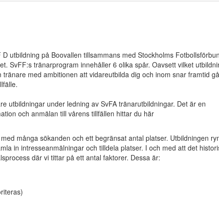
F D utbildning på Boovallen tillsammans med Stockholms Fotbollsförbu
met. SvFF:s tränarprogram innehåller 6 olika spår. Oavsett vilket utbildn
n tränare med ambitionen att vidareutbilda dig och inom snar framtid g
lfälle.
 utbildningar under ledning av SvFA tränarutbildningar. Det är en
ion och anmälan till vårens tillfällen hittar du här
g med många sökanden och ett begränsat antal platser. Utbildningen r
amla in intresseanmälningar och tilldela platser. I och med att det histori
process där vi tittar på ett antal faktorer. Dessa är:
riteras)