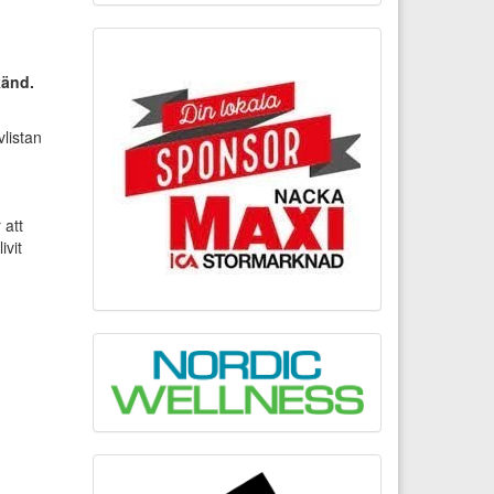
känd.
vlistan
 att
ivit