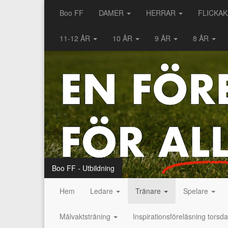
Boo FF
DAMER
HERRAR
FLICKA
11-12 ÅR
10 ÅR
9 ÅR
8 ÅR
Boo FF - Utbildning
Hem
Ledare
Tränare
Spelare
Målvaktsträning
Inspirationsföreläsning torsd