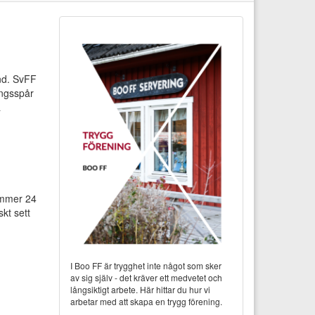
nd. SvFF
ingsspår
å
ymmer 24
skt sett
I Boo FF är trygghet inte något som sker
av sig själv - det kräver ett medvetet och
långsiktigt arbete. Här hittar du hur vi
arbetar med att skapa en trygg förening.