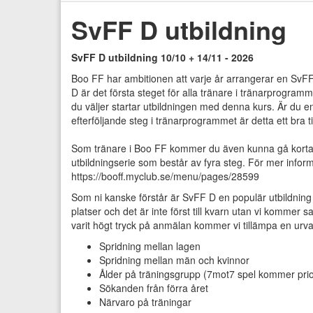
SvFF D utbildning
SvFF D utbildning 10/10 + 14/11 - 2026
Boo FF har ambitionen att varje år arrangerar en SvF
D är det första steget för alla tränare i tränarprogram
du väljer startar utbildningen med denna kurs. Är du e
efterföljande steg i tränarprogrammet är detta ett bra til
Som tränare i Boo FF kommer du även kunna gå kortare
utbildningserie som består av fyra steg. För mer informat
https://booff.myclub.se/menu/pages/28599
Som ni kanske förstår är SvFF D en populär utbildnin
platser och det är inte först till kvarn utan vi kommer s
varit högt tryck på anmälan kommer vi tillämpa en urvals
Spridning mellan lagen
Spridning mellan män och kvinnor
Ålder på träningsgrupp (7mot7 spel kommer prio
Sökanden från förra året
Närvaro på träningar