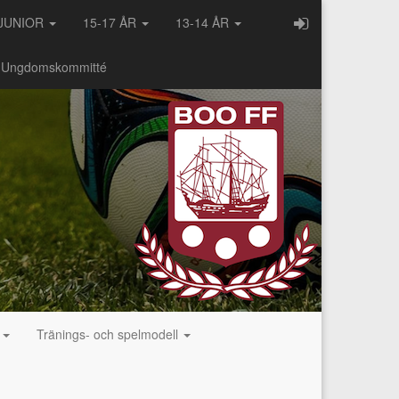
JUNIOR
15-17 ÅR
13-14 ÅR
- Ungdomskommitté
g
Tränings- och spelmodell