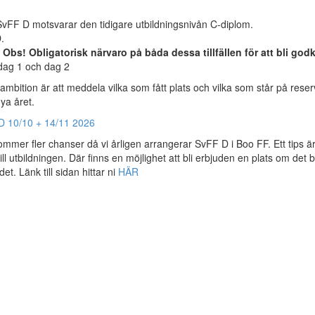
SvFF D motsvarar den tidigare utbildningsnivån C-diplom.
.
. Obs! Obligatorisk närvaro på båda dessa tillfällen för att bli god
sdag 1 och dag 2
mbition är att meddela vilka som fått plats och vilka som står på reser
ya året.
D 10/10 + 14/11 2026
er fler chanser då vi årligen arrangerar SvFF D i Boo FF. Ett tips är
ll utbildningen. Där finns en möjlighet att bli erbjuden en plats om det bl
. Länk till sidan hittar ni
HÄR