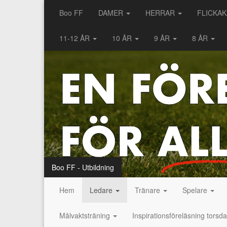
Boo FF
DAMER
HERRAR
FLICKA
11-12 ÅR
10 ÅR
9 ÅR
8 ÅR
Boo FF - Utbildning
Hem
Ledare
Tränare
Spelare
Målvaktsträning
Inspirationsföreläsning torsd