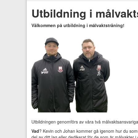
Utbildning i målvakt
Välkommen på utbildning i målvaktsträning!
Utbildningen genomförs av våra två målvaktsansvarig
Vad
? Kevin och Johan kommer gå igenom hur du som tr
del av ditt lag eller dedikerat för de som är målvakter i d