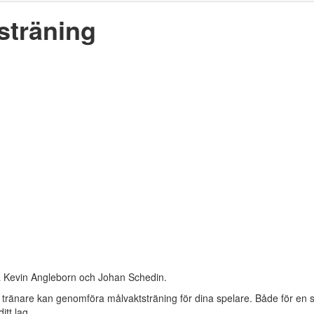
sträning
a Kevin Angleborn och Johan Schedin.
änare kan genomföra målvaktsträning för dina spelare. Både för en s
itt lag.