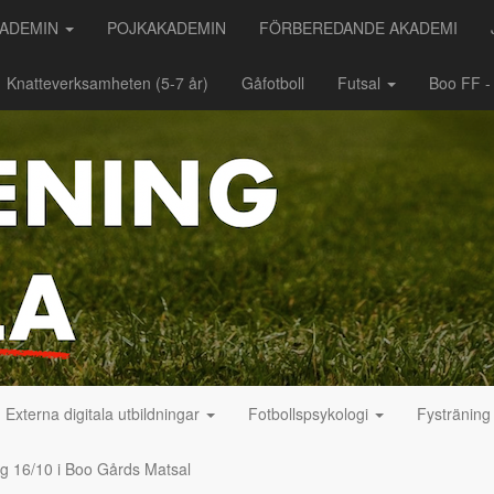
KADEMIN
POJKAKADEMIN
FÖRBEREDANDE AKADEMI
Knatteverksamheten (5-7 år)
Gåfotboll
Futsal
Boo FF 
Externa digitala utbildningar
Fotbollspsykologi
Fystränin
ag 16/10 i Boo Gårds Matsal