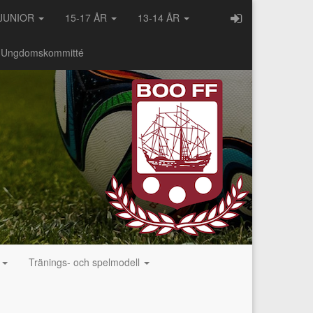
JUNIOR
15-17 ÅR
13-14 ÅR
- Ungdomskommitté
g
Tränings- och spelmodell